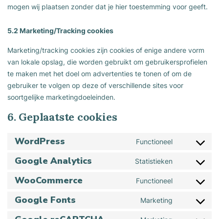
mogen wij plaatsen zonder dat je hier toestemming voor geeft.
5.2 Marketing/Tracking cookies
Marketing/tracking cookies zijn cookies of enige andere vorm
van lokale opslag, die worden gebruikt om gebruikersprofielen
te maken met het doel om advertenties te tonen of om de
gebruiker te volgen op deze of verschillende sites voor
soortgelijke marketingdoeleinden.
6. Geplaatste cookies
WordPress
Functioneel
Consent
Google Analytics
to
Statistieken
Consent
service
WooCommerce
to
Functioneel
Consent
wordpress
service
Google Fonts
to
Marketing
Consent
google-
service
to