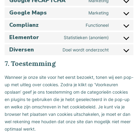
Google reCAPTCHA
Marketing
analytics
Consent
woocommer
service
Google Maps
to
Marketing
Consent
google-
service
Complianz
to
Functioneel
fonts
Consent
google-
service
Elementor
to
Statistieken (anoniem)
recaptcha
Consent
google-
service
Diversen
to
Doel wordt onderzocht
maps
Consent
complianz
service
to
7. Toestemming
elementor
service
Wanneer je onze site voor het eerst bezoekt, tonen wij een pop-
diversen
up met uitleg over cookies. Zodra je klikt op ‘Voorkeuren
opslaan’ geef je ons toestemming om de categorieën cookies
en plugins te gebruiken die je hebt geselecteerd in de pop-up
en welke zijn omschreven in het cookiebeleid. Je kunt via je
browser het plaatsen van cookies uitschakelen, je moet er dan
wel rekening mee houden dat onze site dan mogelijk niet meer
optimaal werkt.